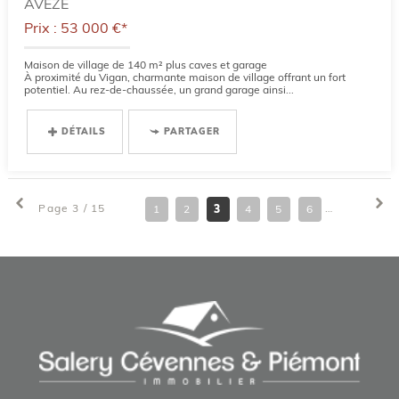
AVEZE
Prix : 53 000 €*
Maison de village de 140 m² plus caves et garage
À proximité du Vigan, charmante maison de village offrant un fort
potentiel. Au rez-de-chaussée, un grand garage ainsi...
DÉTAILS
PARTAGER
Page 3 / 15
1
2
3
4
5
6
7
8