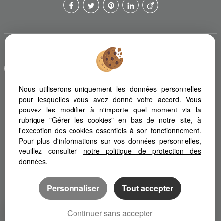
Afin de vous offrir un confort de lecture permanent, depuis votre
PC, votre tablette ou votre smartphone, notre site s'adapte
automatiquement aux différents types d'écrans
Nous utiliserons uniquement les données personnelles
pour lesquelles vous avez donné votre accord. Vous
pouvez les modifier à n'importe quel moment via la
Logiciel immobilier Adapt Immo
Création site internet immobilier
rubrique "Gérer les cookies" en bas de notre site, à
Référencement site immobilier
l'exception des cookies essentiels à son fonctionnement.
Pour plus d'informations sur vos données personnelles,
veuillez consulter
notre politique de protection des
données
.
Personnaliser
Tout accepter
Continuer sans accepter