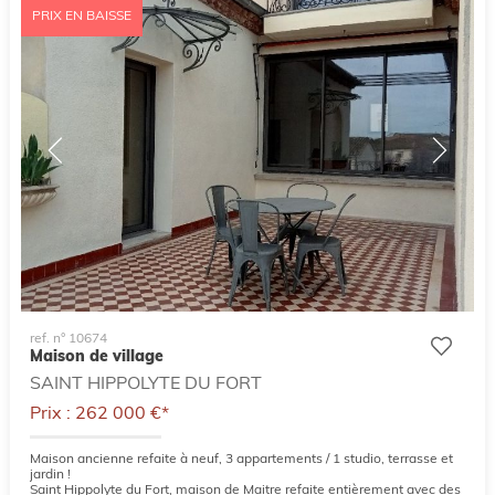
PRIX EN BAISSE
ref. n° 10674
Maison de village
SAINT HIPPOLYTE DU FORT
Prix : 262 000 €*
Maison ancienne refaite à neuf, 3 appartements / 1 studio, terrasse et
jardin !
Saint Hippolyte du Fort, maison de Maitre refaite entièrement avec des