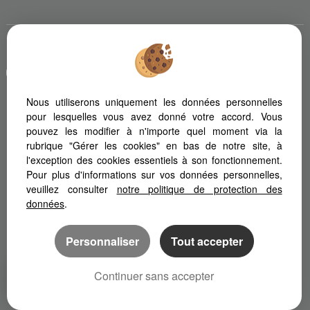
Afin de vous offrir un confort de lecture permanent, depuis votre
PC, votre tablette ou votre smartphone, notre site s'adapte
automatiquement aux différents types d'écrans
Nous utiliserons uniquement les données personnelles
pour lesquelles vous avez donné votre accord. Vous
pouvez les modifier à n'importe quel moment via la
Logiciel de transaction
Création site immobilier
rubrique "Gérer les cookies" en bas de notre site, à
Référencement immobilier
l'exception des cookies essentiels à son fonctionnement.
Pour plus d'informations sur vos données personnelles,
veuillez consulter
notre politique de protection des
données
.
Personnaliser
Tout accepter
Continuer sans accepter