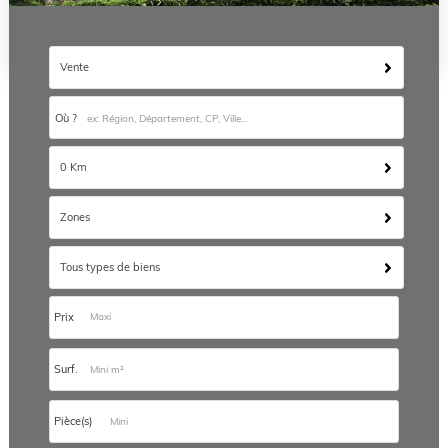
Vente
Où ?
0 Km
Zones
Tous types de biens
Prix
Surf.
Pièce(s)