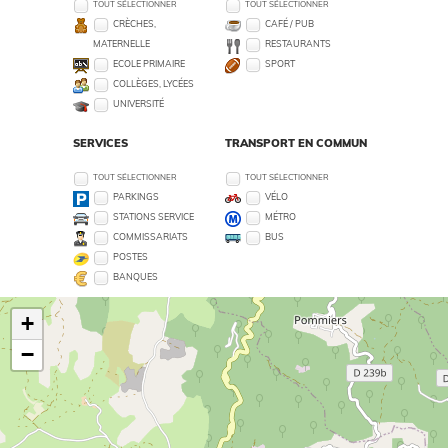
TOUT SÉLECTIONNER
TOUT SÉLECTIONNER
CRÈCHES,
CAFÉ / PUB
MATERNELLE
RESTAURANTS
ECOLE PRIMAIRE
SPORT
COLLÈGES, LYCÉES
UNIVERSITÉ
SERVICES
TRANSPORT EN COMMUN
TOUT SÉLECTIONNER
TOUT SÉLECTIONNER
PARKINGS
VÉLO
STATIONS SERVICE
MÉTRO
COMMISSARIATS
BUS
POSTES
BANQUES
+
−