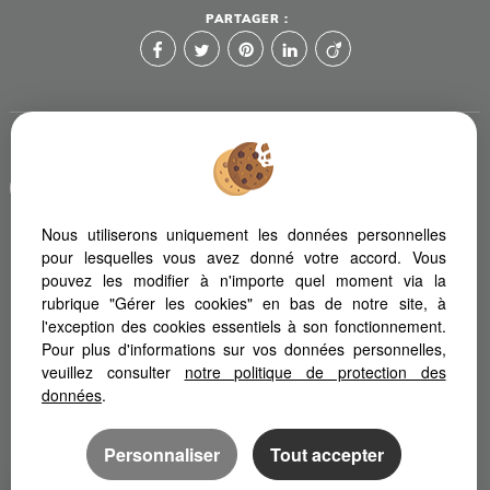
PARTAGER :
Afin de vous offrir un confort de lecture permanent, depuis votre
PC, votre tablette ou votre smartphone, notre site s'adapte
automatiquement aux différents types d'écrans
Nous utiliserons uniquement les données personnelles
pour lesquelles vous avez donné votre accord. Vous
pouvez les modifier à n'importe quel moment via la
Logiciel transaction
Création site internet
rubrique "Gérer les cookies" en bas de notre site, à
Référencement immobilier
l'exception des cookies essentiels à son fonctionnement.
Pour plus d'informations sur vos données personnelles,
veuillez consulter
notre politique de protection des
données
.
Personnaliser
Tout accepter