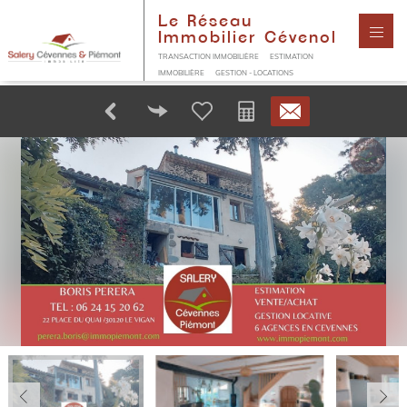
Le Réseau
Immobilier Cévenol
TRANSACTION IMMOBILIÈRE
ESTIMATION
IMMOBILIÈRE
GESTION - LOCATIONS