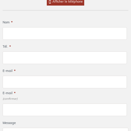
Afficher le téléphone
Nom
*
Tél.
*
E-mail
*
E-mail
*
(confirmer)
Message