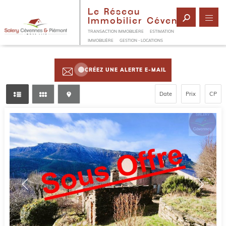
Le Réseau
Immobilier Cévenol
TRANSACTION IMMOBILIÈRE
ESTIMATION
IMMOBILIÈRE
GESTION - LOCATIONS
CRÉEZ UNE ALERTE E-MAIL
Date
Prix
CP