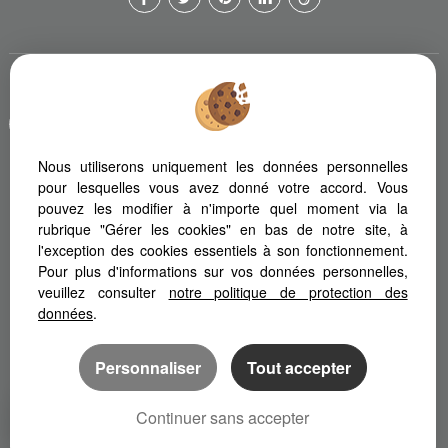
Afin de vous offrir un confort de lecture permanent, depuis votre
PC, votre tablette ou votre smartphone, notre site s'adapte
automatiquement aux différents types d'écrans
Nous utiliserons uniquement les données personnelles
pour lesquelles vous avez donné votre accord. Vous
pouvez les modifier à n'importe quel moment via la
Logiciel immobilier Adapt Immo
Site internet immobilier
rubrique "Gérer les cookies" en bas de notre site, à
Référencement immobilier
l'exception des cookies essentiels à son fonctionnement.
Pour plus d'informations sur vos données personnelles,
veuillez consulter
notre politique de protection des
données
.
Personnaliser
Tout accepter
Continuer sans accepter