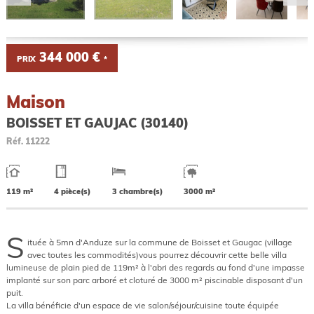
344 000 €
PRIX
*
Maison
BOISSET ET GAUJAC (30140)
Réf.
11222
119 m²
4 pièce(s)
3 chambre(s)
3000 m²
S
ituée à 5mn d'Anduze sur la commune de Boisset et Gaugac (village
avec toutes les commodités)vous pourrez découvrir cette belle villa
lumineuse de plain pied de 119m² à l'abri des regards au fond d'une impasse
implanté sur son parc arboré et cloturé de 3000 m² piscinable disposant d'un
puit.
La villa bénéficie d'un espace de vie salon/séjour/cuisine toute équipée