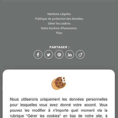
Mentions Légales
Politique de protection des données
Gérer les cookies
Notre barème d'honoraires
Plan
PARTAGER :
Afin de vous offrir un confort de lecture permanent, depuis votre
PC, votre tablette ou votre smartphone, notre site s'adapte
automatiquement aux différents types d'écrans
Nous utiliserons uniquement les données personnelles
pour lesquelles vous avez donné votre accord. Vous
pouvez les modifier à n'importe quel moment via la
Logiciel immobilier
Création site immobilier
rubrique "Gérer les cookies" en bas de notre site, à
Référencement immobilier