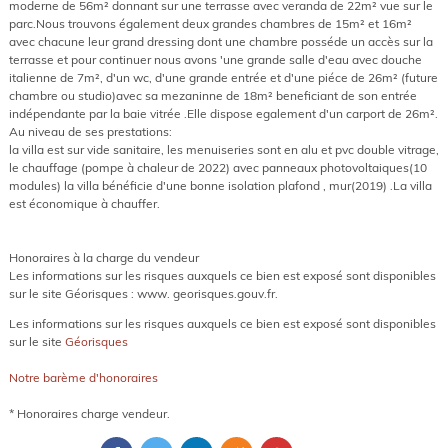
moderne de 56m² donnant sur une terrasse avec veranda de 22m² vue sur le
parc.Nous trouvons également deux grandes chambres de 15m² et 16m²
avec chacune leur grand dressing dont une chambre posséde un accès sur la
terrasse et pour continuer nous avons 'une grande salle d'eau avec douche
italienne de 7m², d'un wc, d'une grande entrée et d'une piéce de 26m² (future
chambre ou studio)avec sa mezaninne de 18m² beneficiant de son entrée
indépendante par la baie vitrée .Elle dispose egalement d'un carport de 26m².
Au niveau de ses prestations:
la villa est sur vide sanitaire, les menuiseries sont en alu et pvc double vitrage,
le chauffage (pompe à chaleur de 2022) avec panneaux photovoltaiques(10
modules) la villa bénéficie d'une bonne isolation plafond , mur(2019) .La villa
est économique à chauffer.
Honoraires à la charge du vendeur
Les informations sur les risques auxquels ce bien est exposé sont disponibles
sur le site Géorisques : www. georisques.gouv.fr.
Les informations sur les risques auxquels ce bien est exposé sont disponibles
sur le site
Géorisques
Notre barème d'honoraires
* Honoraires charge vendeur.