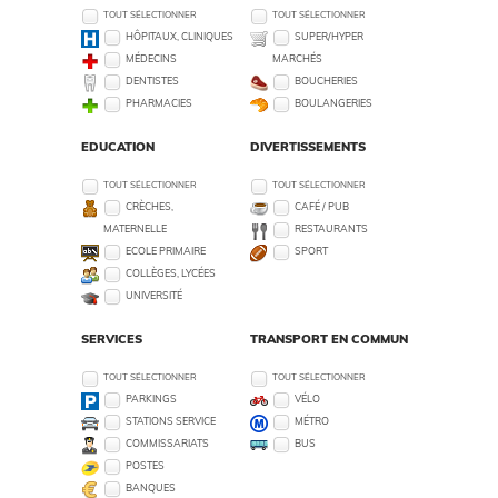
TOUT SÉLECTIONNER
TOUT SÉLECTIONNER
HÔPITAUX, CLINIQUES
SUPER/HYPER
MÉDECINS
MARCHÉS
DENTISTES
BOUCHERIES
PHARMACIES
BOULANGERIES
EDUCATION
DIVERTISSEMENTS
TOUT SÉLECTIONNER
TOUT SÉLECTIONNER
CRÈCHES,
CAFÉ / PUB
MATERNELLE
RESTAURANTS
ECOLE PRIMAIRE
SPORT
COLLÈGES, LYCÉES
UNIVERSITÉ
SERVICES
TRANSPORT EN COMMUN
TOUT SÉLECTIONNER
TOUT SÉLECTIONNER
PARKINGS
VÉLO
STATIONS SERVICE
MÉTRO
COMMISSARIATS
BUS
POSTES
BANQUES