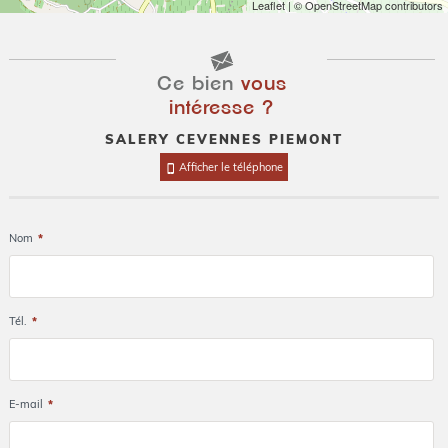
Leaflet
| © OpenStreetMap contributors
Ce bien
vous
intéresse ?
SALERY CEVENNES PIEMONT
Afficher le téléphone
Nom
*
Tél.
*
E-mail
*