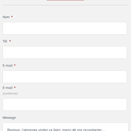
Nom
*
Tél.
*
E-mail
*
E-mail
*
(confirmer)
Message