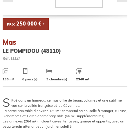
250 000 €
PRIX
*
Mas
LE POMPIDOU (48110)
Réf.
11124
130 m²
6 pièce(s)
3 chambre(s)
2340 m²
S
itué dans un hameau, ce mas offre de beaux volumes et une sublime
vue sur la vallée française et les Cévennes.
La partie habitable d'environ 130 m² comprend salon, salle à manger, cuisine,
3 chambres et 1 grenier aménageable (66 m² supplémentaires).
Les annexes (264 m²) incluent caves, terrasses, grange et appentis, avec un
beau terrain attenant et un jardin ensoleillé.