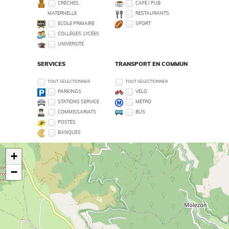
CRÈCHES,
CAFÉ / PUB
MATERNELLE
RESTAURANTS
ECOLE PRIMAIRE
SPORT
COLLÈGES, LYCÉES
UNIVERSITÉ
SERVICES
TRANSPORT EN COMMUN
TOUT SÉLECTIONNER
TOUT SÉLECTIONNER
PARKINGS
VÉLO
STATIONS SERVICE
MÉTRO
COMMISSARIATS
BUS
POSTES
BANQUES
+
−