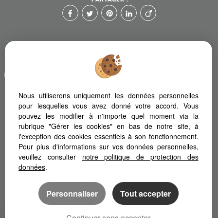
Afin de vous offrir un confort de lecture permanent, depuis votre
PC, votre tablette ou votre smartphone, notre site s'adapte
automatiquement aux différents types d'écrans
Nous utiliserons uniquement les données personnelles
pour lesquelles vous avez donné votre accord. Vous
pouvez les modifier à n'importe quel moment via la
Logiciel immobilier Adapt Immo
Site internet immobilier
rubrique "Gérer les cookies" en bas de notre site, à
Référencement site immobilier
l'exception des cookies essentiels à son fonctionnement.
Pour plus d'informations sur vos données personnelles,
veuillez consulter
notre politique de protection des
données
.
Personnaliser
Tout accepter
Continuer sans accepter