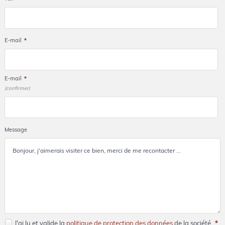
E-mail
*
E-mail
*
(confirmer)
Message
J'ai lu et valide la
politique de protection des données
de la société.
*