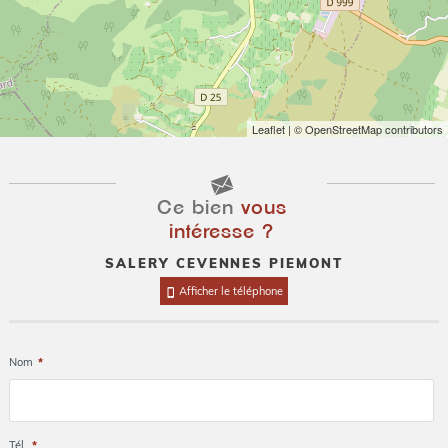
Leaflet
| © OpenStreetMap contributors
Ce bien
vous
intéresse ?
SALERY CEVENNES PIEMONT
Afficher le téléphone
Nom
*
Tél.
*