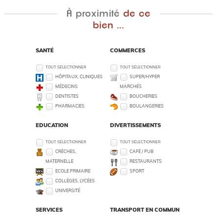
À proximité
de ce
bien ...
SANTÉ
COMMERCES
TOUT SÉLECTIONNER
TOUT SÉLECTIONNER
HÔPITAUX, CLINIQUES
SUPER/HYPER
MÉDECINS
MARCHÉS
DENTISTES
BOUCHERIES
PHARMACIES
BOULANGERIES
EDUCATION
DIVERTISSEMENTS
TOUT SÉLECTIONNER
TOUT SÉLECTIONNER
CRÈCHES,
CAFÉ / PUB
MATERNELLE
RESTAURANTS
ECOLE PRIMAIRE
SPORT
COLLÈGES, LYCÉES
UNIVERSITÉ
SERVICES
TRANSPORT EN COMMUN