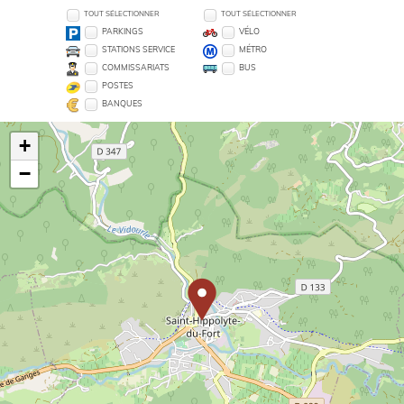
TOUT SÉLECTIONNER
TOUT SÉLECTIONNER
PARKINGS
VÉLO
STATIONS SERVICE
MÉTRO
COMMISSARIATS
BUS
POSTES
BANQUES
+
−