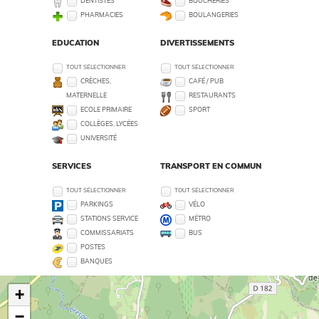
DENTISTES
BOUCHERIES
PHARMACIES
BOULANGERIES
EDUCATION
DIVERTISSEMENTS
TOUT SÉLECTIONNER
TOUT SÉLECTIONNER
CRÈCHES,
CAFÉ / PUB
MATERNELLE
RESTAURANTS
ECOLE PRIMAIRE
SPORT
COLLÈGES, LYCÉES
UNIVERSITÉ
SERVICES
TRANSPORT EN COMMUN
TOUT SÉLECTIONNER
TOUT SÉLECTIONNER
PARKINGS
VÉLO
STATIONS SERVICE
MÉTRO
COMMISSARIATS
BUS
POSTES
BANQUES
+
−