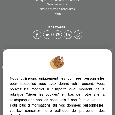
Gérer les cookies
Notre barème d'honoraires
Plan
PARTAGER :
Afin de vous offrir un confort de lecture permanent, depuis votre
PC, votre tablette ou votre smartphone, notre site s'adapte
automatiquement aux différents types d'écrans
Nous utiliserons uniquement les données personnelles
pour lesquelles vous avez donné votre accord. Vous
pouvez les modifier à n'importe quel moment via la
Logiciel de transaction
Création site immobilier
rubrique "Gérer les cookies" en bas de notre site, à
Référencement immobilier
l'exception des cookies essentiels à son fonctionnement.
Pour plus d'informations sur vos données personnelles,
veuillez consulter
notre politique de protection des